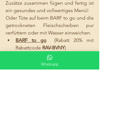
Zusätze zusammen fügen und fertig ist 
ein gesundes und vollwertiges Menü! 
Oder Tüte auf beim BARF to go und die 
getrockneten Fleischscheiben pur 
verfüttern oder mit Wasser einweichen. 
BARF to go
(Rabatt 20% mit 
Rabattcode 
RAV-BVNY
)
Fleischdosen 
(Rabatt 5 % mit 
Rezeptcode 
1312101295
)
Whatsapp
Zusätze für Fleischdosen adulte 
Hunde
  (Rabatt 5 % mit 
Rezeptcode 
1312101295
)
Zusätze für Fleischdosen 
Junghunde/Welpen
  (Rabatt 5 % 
mit Rezeptcode 
13101295
)
LECKERLIS