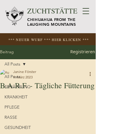
ZUCHTSTÄTTE
CHIHUAHUA FROM THE
LAUGHING MOUNTAINS
*** NEUER WURF *** HIER KLICKEN ***
Registrieren
Beitrag
All Posts
Janine Förster
All Posts
9. März 2023
B.A.R.F. - Tägliche Fütterung
ERNÄHRUNG
KRANKHEIT
PFLEGE
RASSE
GESUNDHEIT