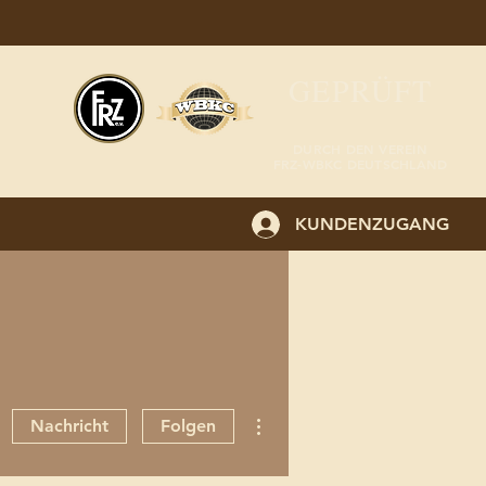
GEPRÜFT
DURCH DEN VEREIN
FRZ-WBKC DEUTSCHLAND
KUNDENZUGANG
Weitere Optionen
Nachricht
Folgen