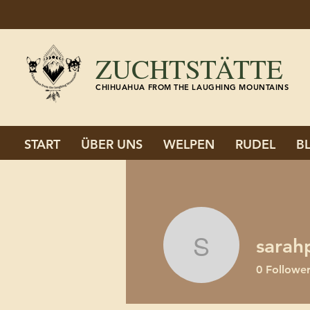
ZUCHTSTÄTTE
CHIHUAHUA FROM THE LAUGHING MOUNTAINS
START
ÜBER UNS
WELPEN
RUDEL
B
sarah
sarahpriv
0
Followe