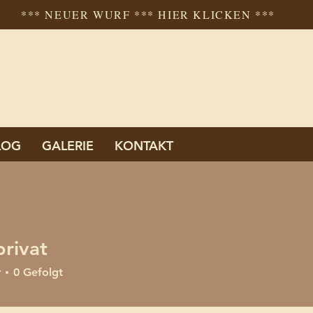
*** NEUER WURF *** HIER KLICKEN ***
LOG
GALERIE
KONTAKT
privat
at
r
0
Gefolgt