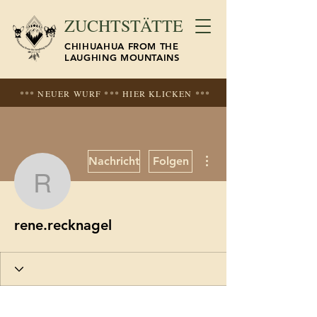
ZUCHTSTÄTTE
CHIHUAHUA FROM THE
LAUGHING MOUNTAINS
*** NEUER WURF *** HIER KLICKEN ***
Weitere Optionen
Nachricht
Folgen
rene.recknagel
rene.recknagel