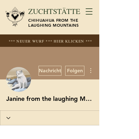
ZUCHTSTÄTTE
CHIHUAHUA FROM THE
LAUGHING MOUNTAINS
*** NEUER WURF *** HIER KLICKEN ***
Weitere Optionen
Nachricht
Folgen
Janine from the laughing Mountains