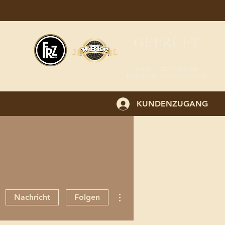
GEPRÜFT
DURCH DEN VEREIN
FRZ-WBKC DEUTSCHLAND
KUNDENZUGANG
Weitere Optionen
Nachricht
Folgen