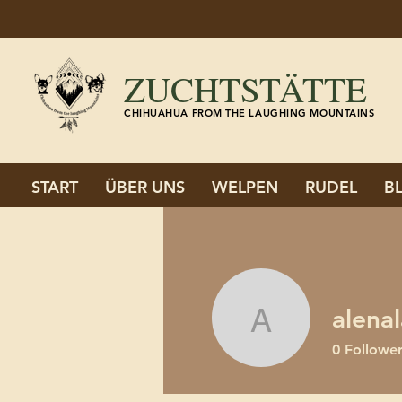
ZUCHTSTÄTTE
CHIHUAHUA FROM THE LAUGHING MOUNTAINS
START
ÜBER UNS
WELPEN
RUDEL
B
alena
alenalauf
0
Followe