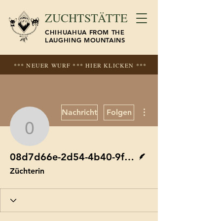
ZUCHTSTÄTTE
CHIHUAHUA FROM THE
LAUGHING MOUNTAINS
*** NEUER WURF *** HIER KLICKEN ***
Weitere Optionen
Nachricht
Folgen
08d7d66e-2d54-4b40-9
Autor
08d7d66e-2d54-4b40-9f2a-57e9992a3412
Züchterin