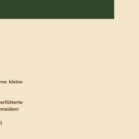
ne kleine
.
erfütterte
rmeiden!
8
)