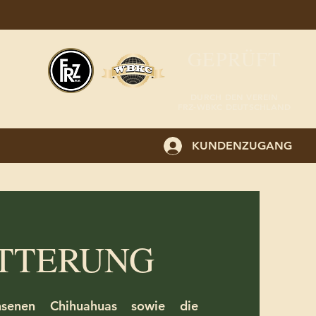
GEPRÜFT
DURCH DEN VEREIN
FRZ-WBKC DEUTSCHLAND
KUNDENZUGANG
TTERUNG
hsenen Chihuahuas sowie die