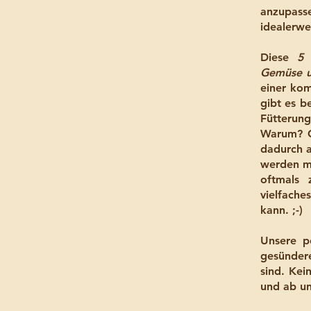
anzupasse
idealerwe
Diese
5 
Gemüse un
einer kom
gibt es b
Fütterung
Warum? G
dadurch a
werden mü
oftmals 
vielfache
kann. ;-)
Unsere p
gesündere
sind. Kei
und ab un