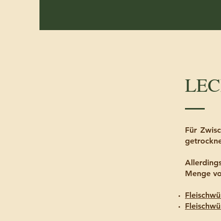
LEC
Für Zwis
getrockne
Allerding
Menge vo
Fleischwü
Fleischwü