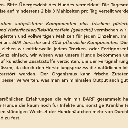
n. Bitte Übergewicht des Hundes vermeiden! Die Tagesrat
ise auf mindestens 2 bis 3 Mahlzeiten pro Tag verteilt werd
oben aufgelisteten Komponenten plus frischem pürier
d Haferflocken/Reis/Kartoffeln (gekocht!)
vermischen wir 
pletten und vollwertigen Mahlzeit für jeden Einzelnen. Im 
ei uns
60% tierische
und
40% pflanzliche Komponenten
. Die
 ziehen wir mittlerweile jedem Trocken- oder Fertigdosenf
anz einfach, wir wissen was unsere Hunde bekommen u
uf künstliche Zusatzstoffe verzichten, die der Fertignahrun
ssen, da durch den Herstellungsprozess die natürlichen Inh
zerstört werden. Der Organismus kann frische Zutat
s besser verwerten, was man am minimalen Output auch gu
ersönlichen Erfahrungen die wir mit BARF gesammelt ha
 Hunde die kaum noch für Infekte und sonstige Krankheite
nen ständigen Wechsel der Hundehäufchen mehr von Durchf
d zu fest.