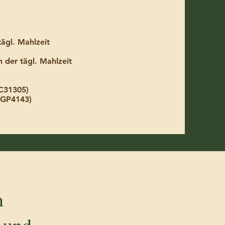
tägl. Mahlzeit
 der tägl. Mahlzeit
12C31305)
XGP4143)
n
 und