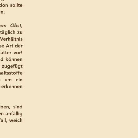
ion sollte
en.
tem Obst,
täglich zu
Verhältnis
se Art der
utter vor!
nd können
g zugefügt
altsstoffe
en um ein
t erkennen
ben, sind
n anfällig
all, weich