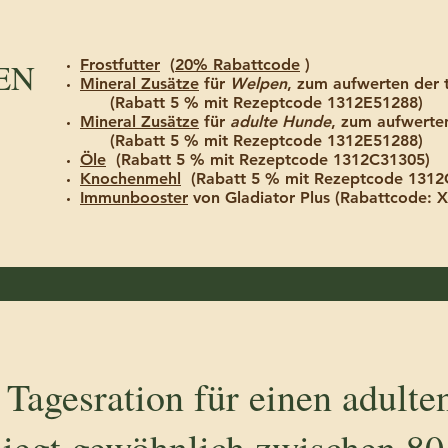
EN
Frostfutter
(
20% Rabattcode
)
Mineral Zusätze
für
Welpen
, zum aufwerten der 
(Rabatt 5 % mit Rezeptcode 1312E51288)
Mineral Zusätze
für
adulte Hunde
, zum aufwerten
(Rabatt 5 % mit Rezeptcode 1312E51288)
Öle
(Rabatt 5 % mit Rezeptcode 1312C31305)
Knochenmehl
(Rabatt 5 % mit Rezeptcode 13
Immunbooster
von Gladiator Plus (Rabattcode: 
 Tagesration für einen adulte
liegt gewöhnlich zwischen 80