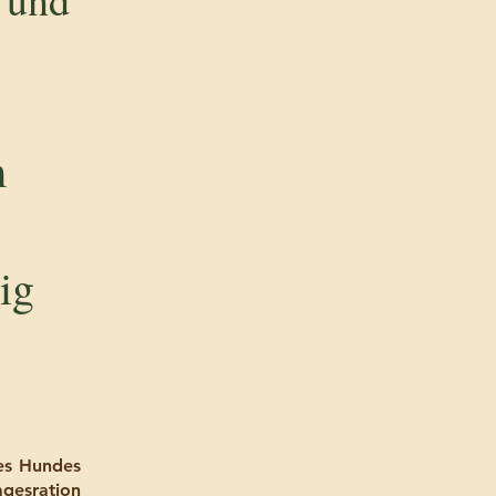
m
tig
es Hundes
gesration