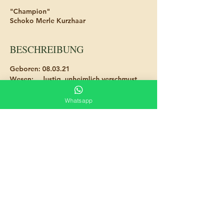
"Champion"
Schoko Merle Kurzhaar
BESCHREIBUNG
Geboren
: 08.03.21
Wesen:     
lustig, unheimlich verschmust, 
menschenbezogen, verspielt, 
ausgeglichen
Whatsapp
Gewicht
:   2,6kg
Größe
:       23 cm 
Patella
:      noch nicht ausgewertet 
Gebiss
:      6/6 Schere 
**MEHR FOTOS**
©2025 Chihuahua From The Laughing Mountains
WebDESIGN
www.d-m-x.space